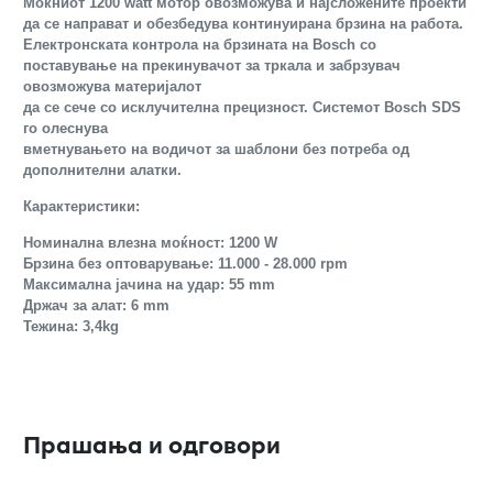
Моќниот 1200 watt мотор овозможува и најсложените проекти
да се направат и обезбедува континуирана брзина на работа.
Електронската контрола на брзината на Bosch со
поставување на прекинувачот за тркала и забрзувач
овозможува материјалот
да се сече со исклучителна прецизност. Системот Bosch SDS
го олеснува
вметнувањето на водичот за шаблони без потреба од
дополнителни алатки.
Карактеристики:
Номинална влезна моќност: 1200 W
Брзина без оптоварување: 11.000 - 28.000 rpm
Максимална јачина на удар: 55 mm
Држач за алат: 6 mm
Тежина: 3,4kg
Прашања и одговори