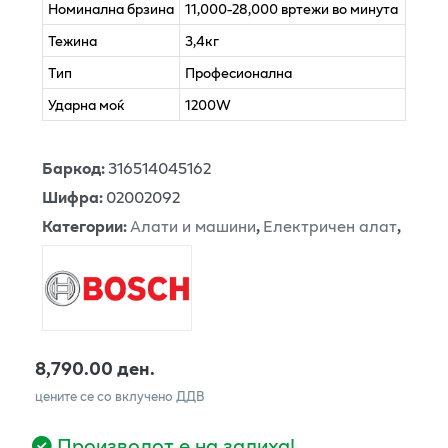
Номинална брзина
11,000-28,000 вртежи во минута
Тежина
3,4кг
Тип
Професионална
Ударна моќ
1200W
Баркод
:
316514045162
Шифра
:
02002092
Категории
:
Алати и машини
,
Електричен алат
,
8,790.00 ден.
цените се со вклучено ДДВ
Производот е на залиха!