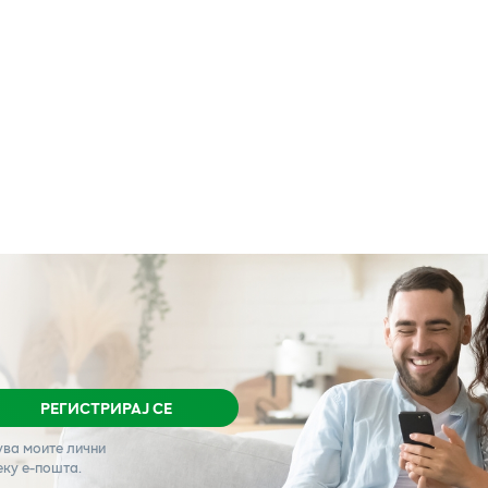
РЕГИСТРИРАЈ СЕ
ува моите лични
еку е-пошта.