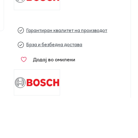
Гарантиран квалитет на производот
Брза и безбедна достава
Додај во омилени