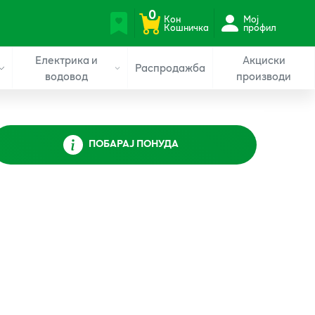
0
Кон
Мој
Кошничка
профил
Електрика и
Акциски
Распродажба
водовод
производи
ПОБАРАЈ ПОНУДА