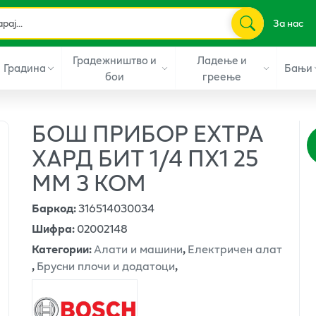
За нас
Градежништво и
Ладење и
Градина
Бањи
бои
греење
БОШ ПРИБОР ЕXТРА
ХАРД БИТ 1/4 ПХ1 25
ММ 3 КОМ
Баркод
:
316514030034
Шифра
:
02002148
Категории
:
Алати и машини
,
Електричен алат
,
Брусни плочи и додатоци
,