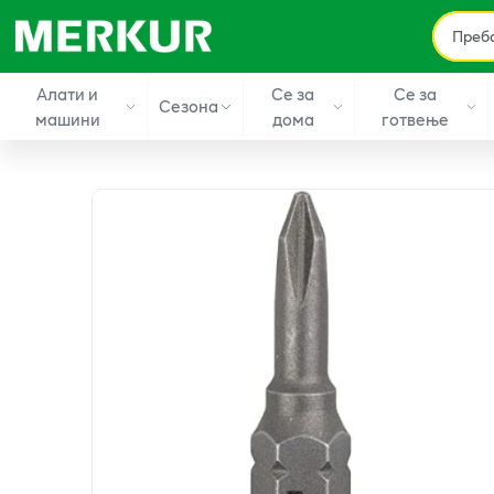
Алати и
Се за
Се за
Сезона
машини
дома
готвење