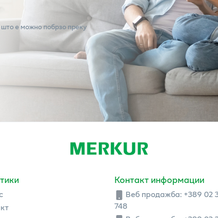
 што е можно побрзо преку
тики
Контакт информации
с
Веб продажба:
+389 02 
748
кт