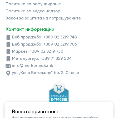
Политика за рефундирање
Политика за видео надзор
Закон за заштита на потрошувачите
Контакт информации
Веб продажба:
+389 02 3219 748
Веб продажба:
+389 02 3219 706
Маркет: +389 02 3219 730
Металургија: +389 71 359 504
info@merkurmak.mk
ул. „Кочо Битољану“ бр. 3, Скопје
Вашата приватност
Ние користиме колачиња за да ви го овозможиме најдоброто