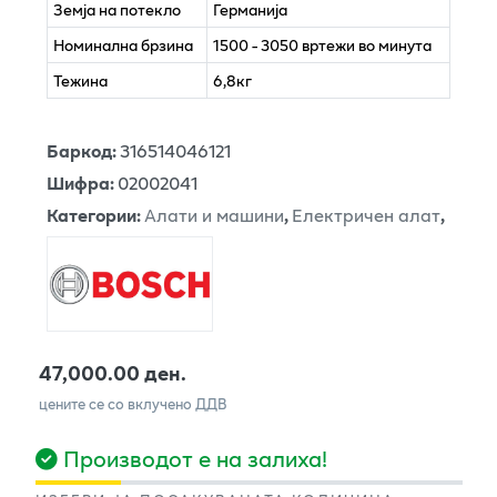
Земја на потекло
Германија
Номинална брзина
1500 - 3050 вртежи во минута
Тежина
6,8кг
Баркод
:
316514046121
Шифра
:
02002041
Категории
:
Алати и машини
,
Електричен алат
,
47,000.00 ден.
цените се со вклучено ДДВ
Производот е на залиха!