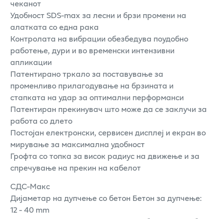
чеканот
Удобност SDS-max за лесни и брзи промени на
алатката со една рака
Контролата на вибрации обезбедува поудобно
работење, дури и во временски интензивни
апликации
Патентирано тркало за поставување за
променливо прилагодување на брзината и
стапката на удар за оптимални перформанси
Патентиран прекинувач што може да се заклучи за
работа со длето
Постојан електронски, сервисен дисплеј и екран во
мирување за максимална удобност
Грофта со топка за висок радиус на движење и за
спречување на прекин на кабелот
СДС-Макс
Дијаметар на дупчење со бетон Бетон за дупчење:
12 - 40 mm