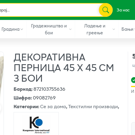
За нас
Градежништво и
Ладење и
Градина
Бањи
бои
греење
ДЕКОРАТИВНА
ПЕРНИЦА 45 Х 45 СМ
ц
3 БОИ
Баркод
:
872103755636
И
Шифра
:
09082769
Категории
:
Се за дома
,
Текстилни производи
,