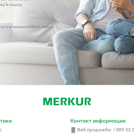
еку е-пошта.
 што е можно побрзо преку
тики
Контакт информации
с
Веб продажба:
+389 02 