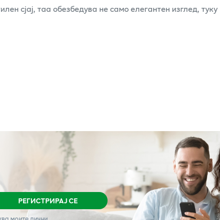
лен сјај, таа обезбедува не само елегантен изглед, туку
РЕГИСТРИРАЈ СЕ
ува моите лични