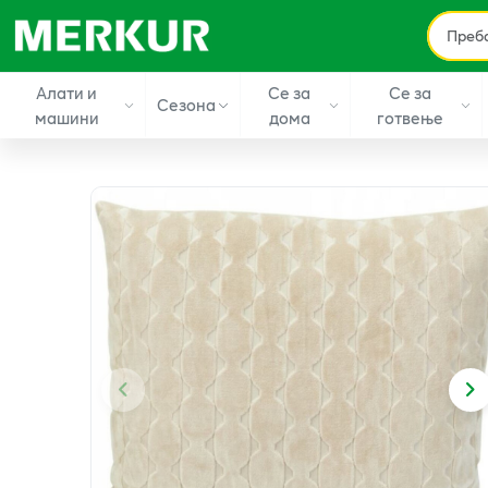
Алати и
Се за
Се за
Сезона
машини
дома
готвење