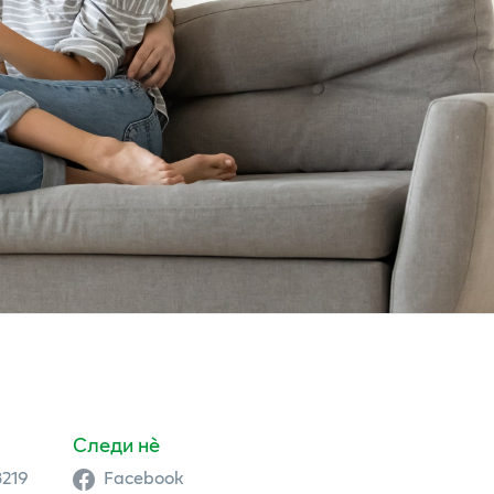
Следи нè
3219
Facebook