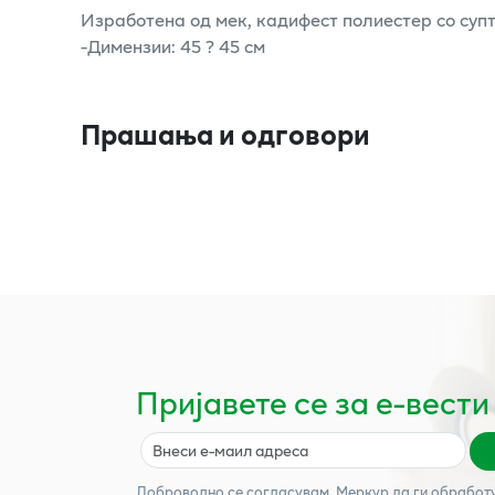
Изработена од мек, кадифест полиестер со супти
-Димензии: 45 ? 45 см
Прашања и одговори
Пријавете се за е-вести
Доброволно се согласувам,
Меркур
да ги обработ