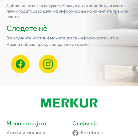
Доброволно се согласувам,
Меркур
да ги обработува моите
лични податоци за цели на информирање на клиентите преку е-
пошта.
Следете нѐ
За клучните настани можете да се информирате што е
можно побрзо преку социјалните мрежи.
Мапа на сајтот
Следи нè
Алати и машини
Facebook