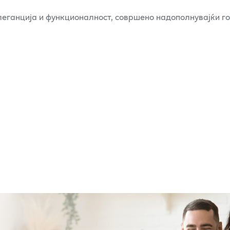
еганција и функционалност, совршено надополнувајќи го