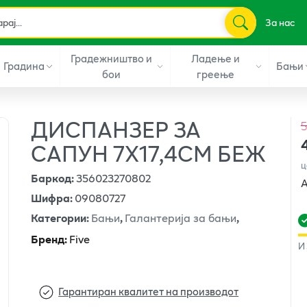
За нас
Градежништво и
Ладење и
Градина
Бањи
бои
греење
ДИСПАНЗЕР ЗА
5
САПУН 7X17,4CM БЕЖ
ц
Баркод
:
356023270802
А
Шифра
:
09080727
Категории
:
Бањи
,
Галантерија за бањи
,
Бренд
:
Five
И
Гарантиран квалитет на производот