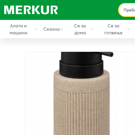
Алати и
Се за
Се за
Сезона
машини
дома
готвење