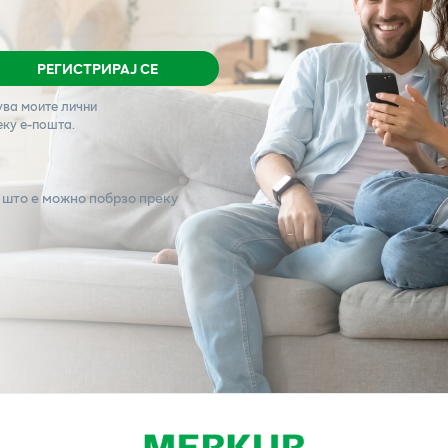
РЕГИСТРИРАЈ СЕ
ува моите лични
еку е-пошта.
 што е можно побрзо преку