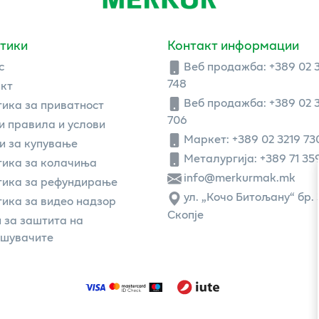
тики
Контакт информации
с
Веб продажба:
+389 02 
748
кт
Веб продажба:
+389 02 
ика за приватност
706
 правила и услови
Маркет: +389 02 3219 73
и за купување
Металургија: +389 71 35
ика за колачиња
info@merkurmak.mk
тика за рефундирање
ул. „Кочо Битољану“ бр. 
ика за видео надзор
Скопје
 за заштита на
ошувачите