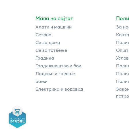
Мапа на сајтот
Поли
Алати и машини
За на
Сезона
Конта
Се за дома
Полит
Се за готвење
Општи
Градина
Услов
Градежништво и бои
Полит
Ладење и греење
Поли
Бањи
Полит
Електрика и водовод
Закон
потр