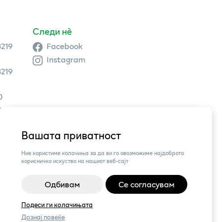
Следи нè
3219
Facebook
Instagram
3219
0
9 504
Вашата приватност
3,
Ние користиме колачиња за да ви го овозможиме најдоброто
корисничко искуство на нашиот веб-сајт
Одбивам
Се согласувам
Подеси ги колачињата
Дознај повеќе