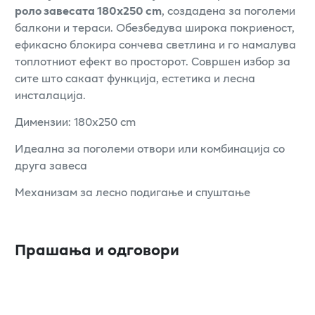
роло завесата 180x250 cm
, создадена за поголеми
балкони и тераси. Обезбедува широка покриеност,
ефикасно блокира сончева светлина и го намалува
топлотниот ефект во просторот. Совршен избор за
сите што сакаат функција, естетика и лесна
инсталација.
Димензии: 180x250 cm
Идеална за поголеми отвори или комбинација со
друга завеса
Механизам за лесно подигање и спуштање
Прашања и одговори