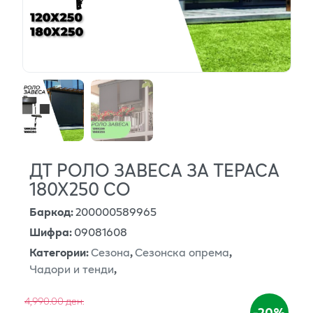
ДТ РОЛО ЗАВЕСА ЗА ТЕРАСА
180Х250 СО
Баркод
:
200000589965
Шифра
:
09081608
Категории
:
Сезона
,
Сезонска опрема
,
Чадори и тенди
,
4,990.00 ден.
-20%