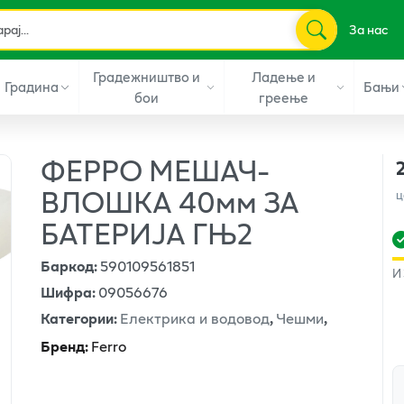
За нас
Градежништво и
Ладење и
Градина
Бањи
бои
греење
ФЕРРО МЕШАЧ-
ВЛОШКА 40мм ЗА
ц
БАТЕРИЈА ГЊ2
Баркод
:
590109561851
И
Шифра
:
09056676
Категории
:
Електрика и водовод
,
Чешми
,
Бренд
:
Ferro