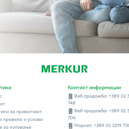
тики
Контакт информации
с
Веб продажба:
+389 02 
748
кт
Веб продажба:
+389 02 
ика за приватност
706
 правила и услови
Маркет: +389 02 3219 73
и за купување