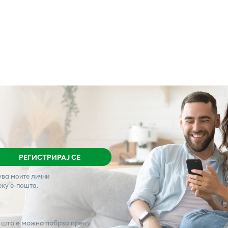
РЕГИСТРИРАЈ СЕ
ува моите лични
еку е-пошта.
 што е можно побрзо преку