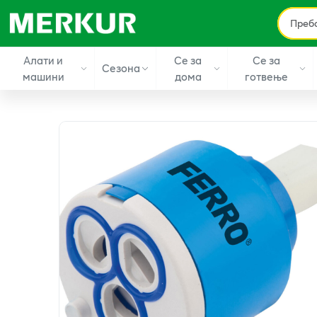
Алати и
Се за
Се за
Сезона
машини
дома
готвење