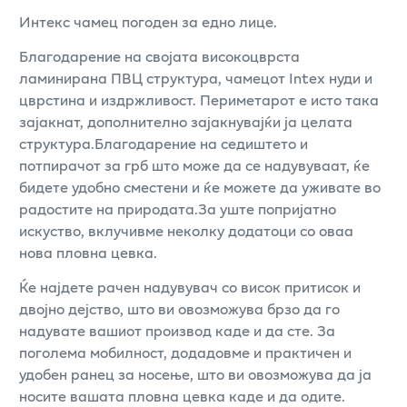
Интекс чамец погоден за едно лице.
Благодарение на својата високоцврста
ламинирана ПВЦ структура, чамецот Intex нуди и
цврстина и издржливост. Периметарот е исто така
зајакнат, дополнително зајакнувајќи ја целата
структура.Благодарение на седиштето и
потпирачот за грб што може да се надувуваат, ќе
бидете удобно сместени и ќе можете да уживате во
радостите на природата.За уште попријатно
искуство, вклучивме неколку додатоци со оваа
нова пловна цевка.
Ќе најдете рачен надувувач со висок притисок и
двојно дејство, што ви овозможува брзо да го
надувате вашиот производ каде и да сте. За
поголема мобилност, додадовме и практичен и
удобен ранец за носење, што ви овозможува да ја
носите вашата пловна цевка каде и да одите.