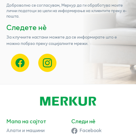
Доброволно се согласувам,
Меркур
да ги обработува моите
лични податоци за цели на информирање на клиентите преку е-
пошта.
Следете нѐ
За клучните настани можете да се информирате што е
можно побрзо преку социјалните мрежи.
Мапа на сајтот
Следи нè
Алати и машини
Facebook