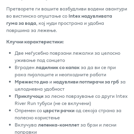
Претворете ги вашите возбудливи водени авантури
во вистинско опуштање со
Intex надувливата
гума за вода
, кој нуди пространа и удобна
површина за лежење.
Клучни карактеристики:
Две меѓусебно поврзани лежалки за целосно
уживање под сонцето
Вграден
ладилник со капак
за да ви се при
рака пијалаците и неопходните работи
Мрежесто дно
и
надувливи потпирачи за грб
за
целодневна удобност
Приклучоци
за лесно поврзување со други Intex
River Run тубуси (не се вклучени)
Опремен со
цврсти рачки
од секоја страна за
полесно користење
Вклучува
лепенка-комплет
за брзи и лесни
поправки