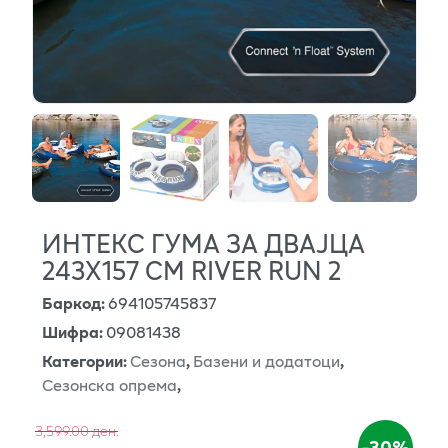
ИНТЕКС ГУМА ЗА ДВАЈЦА
243X157 CM RIVER RUN 2
Баркод
:
694105745837
Шифра
:
09081438
Категории
:
Сезона
,
Базени и додатоци
,
Сезонска опрема
,
3,599.00 ден.
-30%