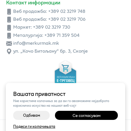
Контакт информации
Веб продажба:
+389 02 3219 748
Веб продажба:
+389 02 3219 706
Маркет: +389 02 3219 730
Металургија: +389 71 359 504
info@merkurmak.mk
ул. „Кочо Битољану“ бр. 3, Скопје
Вашата приватност
Ние користиме колачиња за да ви го овозможиме најдоброто
корисничко искуство на нашиот веб-сајт
Одбивам
Се согласувам
Подеси ги колачињата
©
2026
Vendor x
Меркур