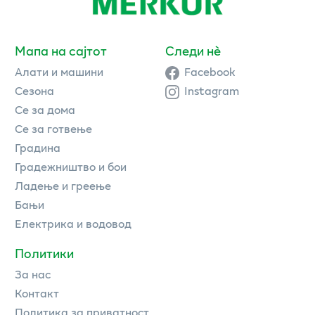
Мапа на сајтот
Следи нè
Алати и машини
Facebook
Сезона
Instagram
Се за дома
Се за готвење
Градина
Градежништво и бои
Ладење и греење
Бањи
Електрика и водовод
Политики
За нас
Контакт
Политика за приватност