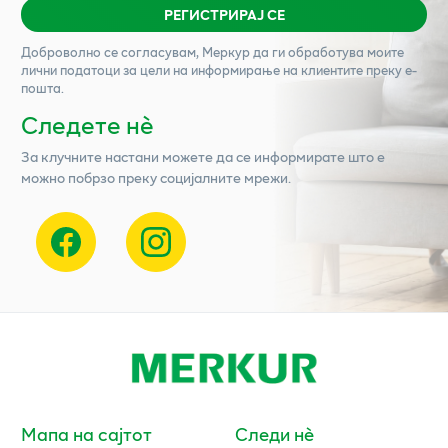
РЕГИСТРИРАЈ СЕ
Доброволно се согласувам,
Меркур
да ги обработува моите
лични податоци за цели на информирање на клиентите преку е-
пошта.
Следете нѐ
За клучните настани можете да се информирате што е
можно побрзо преку социјалните мрежи.
Мапа на сајтот
Следи нè