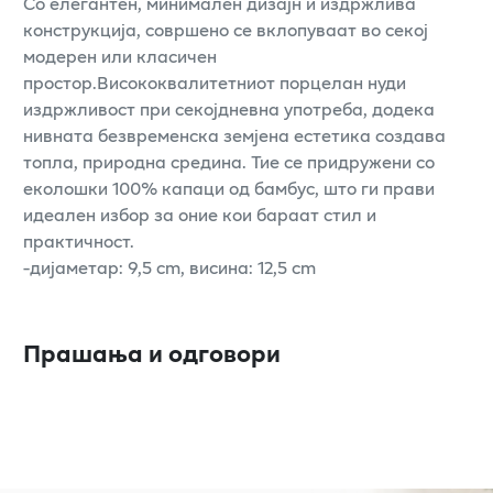
Со елегантен, минимален дизајн и издржлива
конструкција, совршено се вклопуваат во секој
модерен или класичен
простор.Висококвалитетниот порцелан нуди
издржливост при секојдневна употреба, додека
нивната безвременска земјена естетика создава
топла, природна средина. Тие се придружени со
еколошки 100% капаци од бамбус, што ги прави
идеален избор за оние кои бараат стил и
практичност.
-дијаметар: 9,5 cm, висина: 12,5 cm
Прашања и одговори