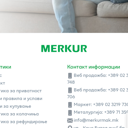
тики
Контакт информации
с
Веб продажба:
+389 02 
748
кт
Веб продажба:
+389 02 
ика за приватност
706
 правила и услови
Маркет: +389 02 3219 73
и за купување
Металургија: +389 71 35
ика за колачиња
info@merkurmak.mk
тика за рефундирање
ул. „Кочо Битољану“ бр. 