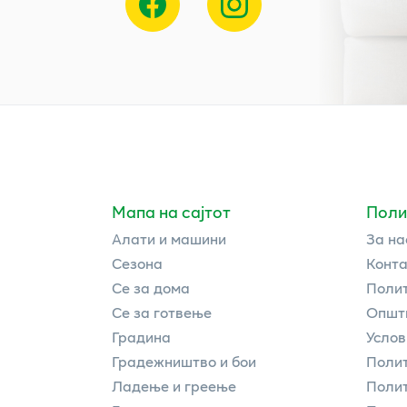
Мапа на сајтот
Поли
Алати и машини
За на
Сезона
Конта
Се за дома
Полит
Се за готвење
Општи
Градина
Услов
Градежништво и бои
Полит
Ладење и греење
Поли