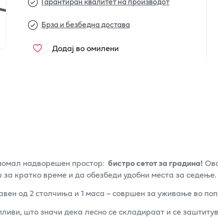
Гарантиран квалитет на производот
Брза и безбедна достава
Додај во омилени
 помал надворешен простор:
бистро сетот за градина!
Ово
 за кратко време и да обезбеди удобни места за седење.
авен од 2 столчиња и 1 маса – совршен за уживање во поп
иви, што значи дека лесно се складираат и се заштитува