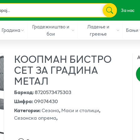
За нас
Градежништво и
Ладење и
Градина
Бањи
бои
греење
КООПМАН БИСТРО
А
СЕТ ЗА ГРАДИНА
МЕТАЛ
Баркод
:
8720573475303
Шифра
:
09074430
Категории
:
Сезона
,
Маси и столици
,
Сезонска опрема
,