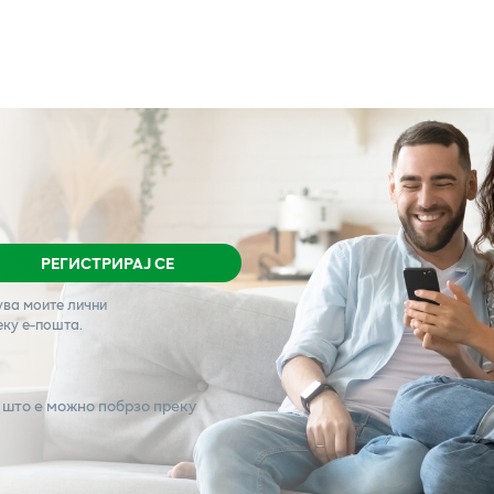
РЕГИСТРИРАЈ СЕ
ува моите лични
еку е-пошта.
 што е можно побрзо преку