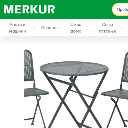
Алати и
Се за
Се за
Сезона
машини
дома
готвење