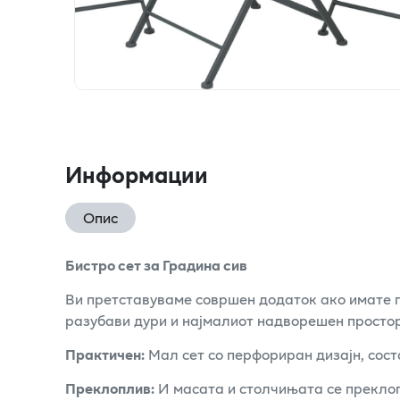
Информации
Опис
Бистро сет за Градина сив
Ви претставуваме совршен додаток ако имате
разубави дури и најмалиот надворешен простор
Практичен:
Мал сет со перфориран дизајн, сост
Преклоплив:
И масата и столчињата се преклопл