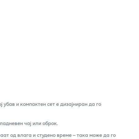
ј убав и компактен сет е дизајниран да го
ладневен чај или оброк.
ат од влага и студено време – така може да го