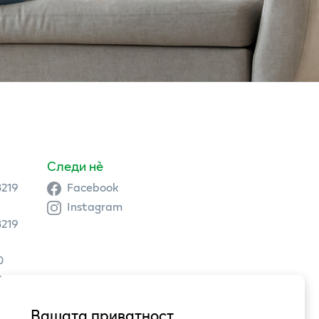
Следи нè
3219
Facebook
Instagram
3219
0
9 504
Вашата приватност
3,