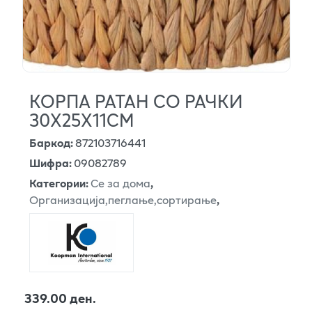
КОРПА РАТАН СО РАЧКИ
30X25X11CM
Баркод
:
872103716441
Шифра
:
09082789
Категории
:
Се за дома
,
Организација,пеглање,сортирање
,
339.00 ден.