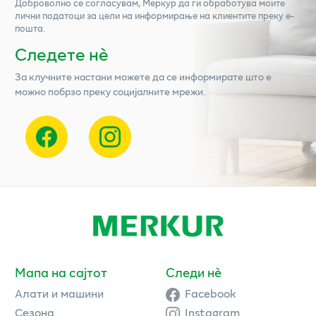
Доброволно се согласувам,
Меркур
да ги обработува моите
лични податоци за цели на информирање на клиентите преку е-
пошта.
Следете нѐ
За клучните настани можете да се информирате што е
можно побрзо преку социјалните мрежи.
Мапа на сајтот
Следи нè
Алати и машини
Facebook
Сезона
Instagram