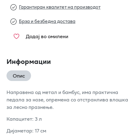
Гарантиран квалитет на производот
Брза и безбедна достава
Додај во омилени
Информации
Опис
Направена од метал и бамбус, има практична
педала за нозе, опремена со отстранлива влошка
за лесно празнење.
Капацитет: 3 л
Дијаметар: 17 см