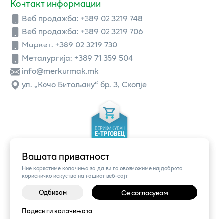
Контакт информации
Веб продажба:
+389 02 3219 748
Веб продажба:
+389 02 3219 706
Маркет: +389 02 3219 730
Металургија: +389 71 359 504
info@merkurmak.mk
ул. „Кочо Битољану“ бр. 3, Скопје
Вашата приватност
Ние користиме колачиња за да ви го овозможиме најдоброто
корисничко искуство на нашиот веб-сајт
Одбивам
Се согласувам
©
2026
Vendor x
Меркур
Подеси ги колачињата