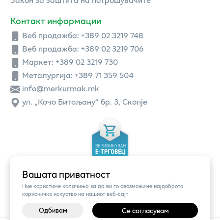
Контакт информации
Веб продажба:
+389 02 3219 748
Веб продажба:
+389 02 3219 706
Маркет: +389 02 3219 730
Металургија: +389 71 359 504
info@merkurmak.mk
ул. „Кочо Битољану“ бр. 3, Скопје
Вашата приватност
Ние користиме колачиња за да ви го овозможиме најдоброто
корисничко искуство на нашиот веб-сајт
Одбивам
Се согласувам