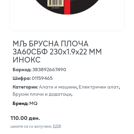
МЉ БРУСНА ПЛОЧА
3А60СБФ 230х1.9х22 ММ
ИНОКС
Баркод
:
383892667490
Шифра
:
01159465
Категории
:
Алати и машини
,
Електричен алат
,
Брусни плочи и додатоци
,
Бренд
:
MQ
110.00 ден.
цените се со вклучено ДДВ