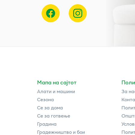
Мапа на сајтот
Поли
Алати и машини
За на
Сезона
Конта
Се за дома
Полит
Се за готвење
Општи
Градина
Услов
Градежништво и бои
Полит