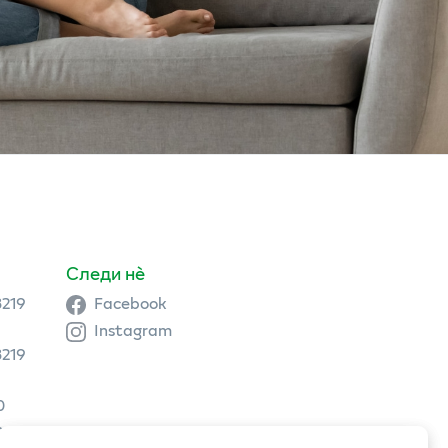
Следи нè
3219
Facebook
Instagram
3219
0
9 504