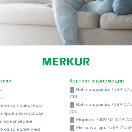
тики
Контакт информации
с
Веб продажба:
+389 02 
748
кт
Веб продажба:
+389 02 
ика за приватност
706
 правила и услови
Маркет: +389 02 3219 73
и за купување
Металургија: +389 71 35
ика за колачиња