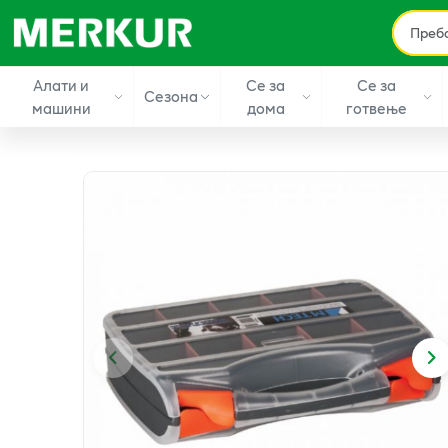
Алати и
Се за
Се за
Сезона
машини
дома
готвење