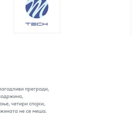
лагодливи прегради,
содржина,
ње, четири спојки,
ржината не се меша.