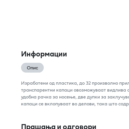
Информации
Опис
Изработени од пластика, до 32 произволно при
транспарентни капаци овозможуваат видлива 
удобна рачка за носење, две дупки за заклучува
капаци се вклопуваат во делови, така што сод
Прашања и одговори