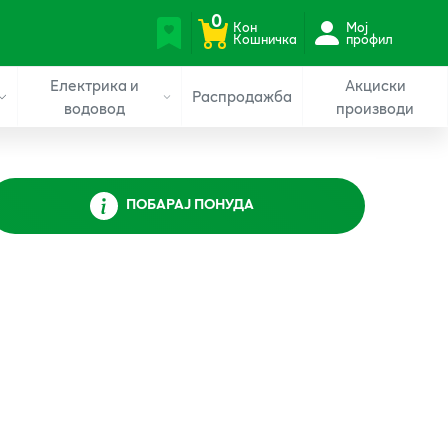
0
Кон
Мој
Кошничка
профил
Електрика и
Акциски
Распродажба
водовод
производи
ПОБАРАЈ ПОНУДА