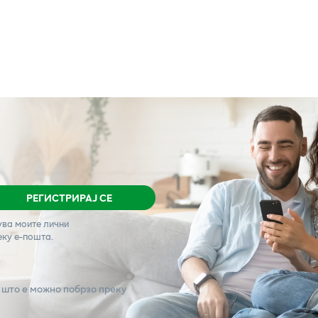
РЕГИСТРИРАЈ СЕ
ува моите лични
еку е-пошта.
 што е можно побрзо преку