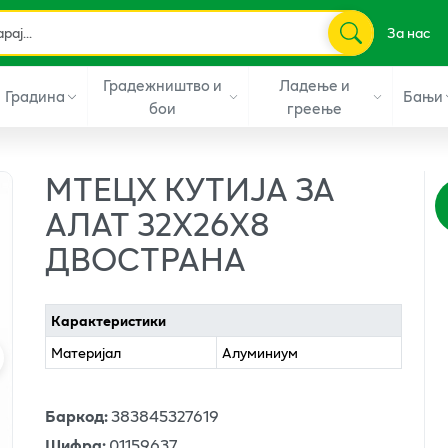
За нас
Градежништво и
Ладење и
Градина
Бањи
бои
греење
МТЕЦХ КУТИЈА ЗА
АЛАТ 32Х26Х8
ДВОСТРАНА
Карактеристики
Материјал
Алуминиум
Баркод
:
383845327619
Шифра
:
01159637