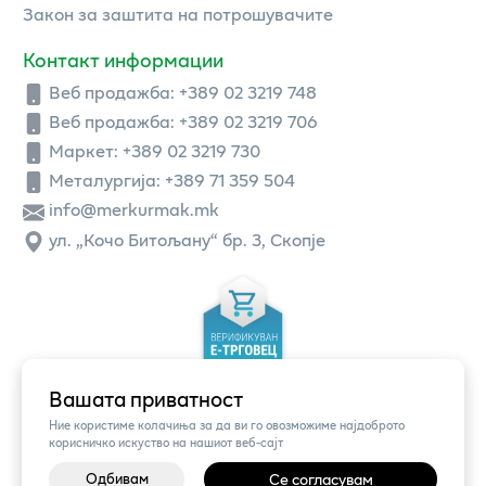
Закон за заштита на потрошувачите
Контакт информации
Веб продажба:
+389 02 3219 748
Веб продажба:
+389 02 3219 706
Маркет: +389 02 3219 730
Металургија: +389 71 359 504
info@merkurmak.mk
ул. „Кочо Битољану“ бр. 3, Скопје
Вашата приватност
Ние користиме колачиња за да ви го овозможиме најдоброто
корисничко искуство на нашиот веб-сајт
Одбивам
Се согласувам