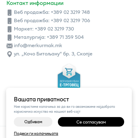
Контакт информации
Веб продажба:
+389 02 3219 748
Веб продажба:
+389 02 3219 706
Маркет: +389 02 3219 730
Металургија: +389 71 359 504
info@merkurmak.mk
ул. „Кочо Битољану“ бр. 3, Скопје
Вашата приватност
Ние користиме колачиња за да ви го овозможиме најдоброто
корисничко искуство на нашиот веб-сајт
Одбивам
Се согласувам
©
2026
Vendor x
Меркур
Подеси ги колачињата