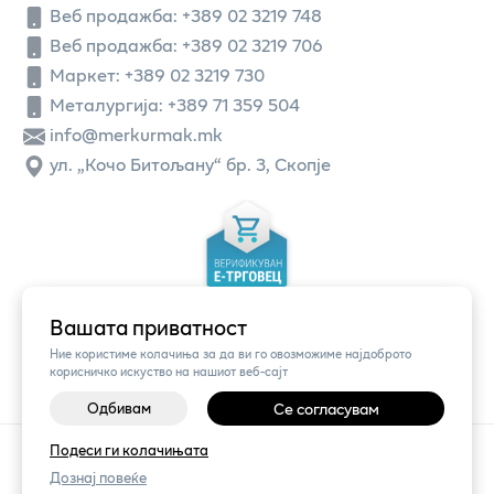
Веб продажба:
+389 02 3219 748
Веб продажба:
+389 02 3219 706
Маркет: +389 02 3219 730
Металургија: +389 71 359 504
info@merkurmak.mk
ул. „Кочо Битољану“ бр. 3, Скопје
Вашата приватност
Ние користиме колачиња за да ви го овозможиме најдоброто
корисничко искуство на нашиот веб-сајт
Одбивам
Се согласувам
©
2026
Vendor x
Меркур
Подеси ги колачињата
Поставки за колачиња
|
Пријави проблем
Дознај повеќе