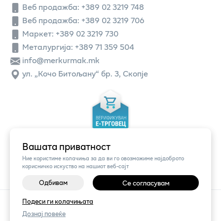
Веб продажба:
+389 02 3219 748
Веб продажба:
+389 02 3219 706
Маркет: +389 02 3219 730
Металургија: +389 71 359 504
info@merkurmak.mk
ул. „Кочо Битољану“ бр. 3, Скопје
Вашата приватност
Ние користиме колачиња за да ви го овозможиме најдоброто
корисничко искуство на нашиот веб-сајт
Одбивам
Се согласувам
©
2026
Vendor x
Меркур
Подеси ги колачињата
Поставки за колачиња
|
Пријави проблем
Дознај повеќе