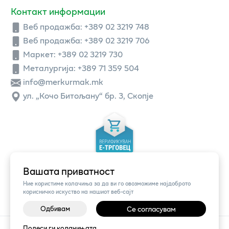
Контакт информации
Веб продажба:
+389 02 3219 748
Веб продажба:
+389 02 3219 706
Маркет: +389 02 3219 730
Металургија: +389 71 359 504
info@merkurmak.mk
ул. „Кочо Битољану“ бр. 3, Скопје
Вашата приватност
Ние користиме колачиња за да ви го овозможиме најдоброто
корисничко искуство на нашиот веб-сајт
Одбивам
Се согласувам
©
2026
Vendor x
Меркур
Подеси ги колачињата