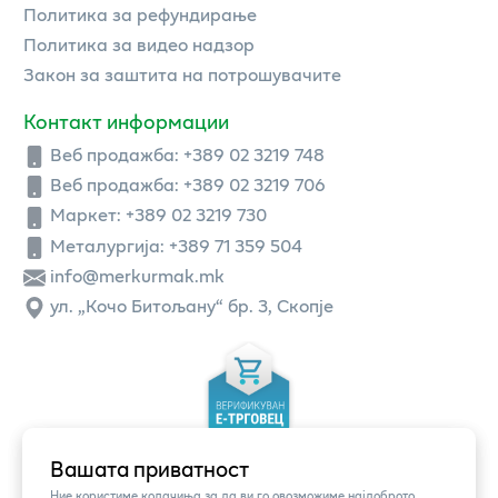
Политика за рефундирање
Политика за видео надзор
Закон за заштита на потрошувачите
Контакт информации
Веб продажба:
+389 02 3219 748
Веб продажба:
+389 02 3219 706
Маркет: +389 02 3219 730
Металургија: +389 71 359 504
info@merkurmak.mk
ул. „Кочо Битољану“ бр. 3, Скопје
Вашата приватност
Ние користиме колачиња за да ви го овозможиме најдоброто