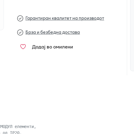
Гарантиран квалитет на производот
Брза и безбедна достава
Додај во омилени
 МОДУЛ елементи, 
а од IP20.