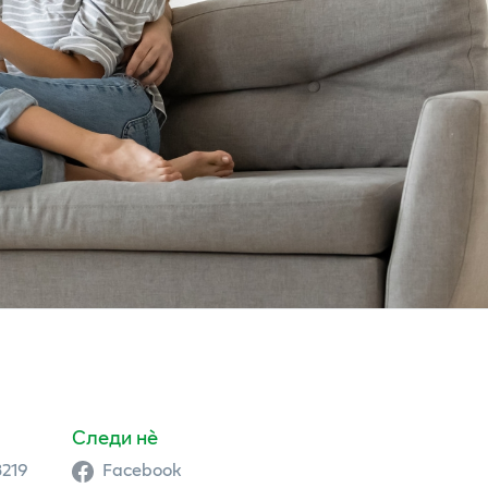
Следи нè
3219
Facebook