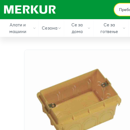
Алати и
Се за
Се за
Сезона
машини
дома
готвење