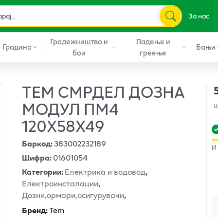
За нас
Градежништво и
Ладење и
Градина
Бањи
бои
греење
ТЕМ СМРДЕЛ ДОЗНА
МОДУЛ ПМ4
ц
120X58X49
Баркод
:
383002232189
И
Шифра
:
01601054
Категории
:
Електрика и водовод
,
Електроинсталации
,
Дозни,ормари,осигурувачи
,
Бренд
:
Tem