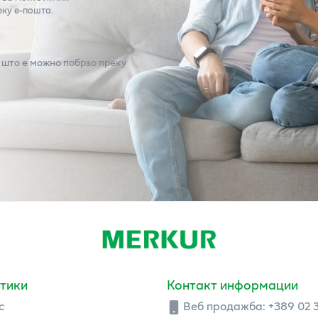
еку е-пошта.
 што е можно побрзо преку
тики
Контакт информации
с
Веб продажба:
+389 02 