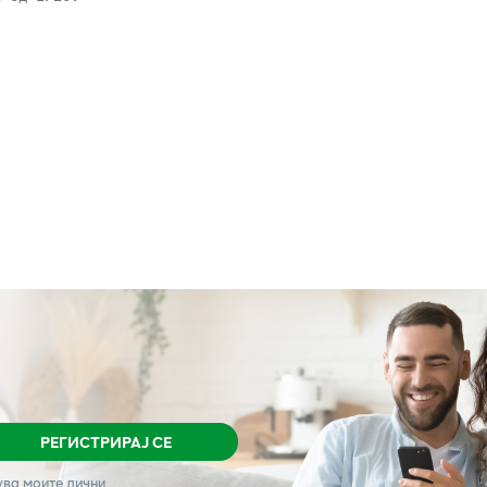
РЕГИСТРИРАЈ СЕ
ува моите лични