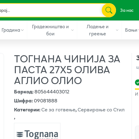
За нас
Градежништво и
Ладење и
Градина
Бањи
бои
греење
ТОГНАНА ЧИНИЈА ЗА
ПАСТА 27Х5 ОЛИВА
ц
АГЛИО ОЛИО
Баркод
:
805644403012
И
Шифра
:
09081888
Категории
:
Се за готвење
,
Сервирање со Стил
,