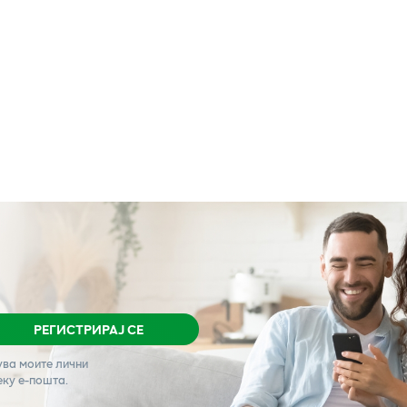
РЕГИСТРИРАЈ СЕ
ува моите лични
еку е-пошта.