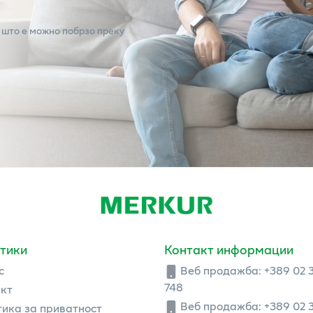
 што е можно побрзо преку
тики
Контакт информации
с
Веб продажба:
+389 02 
748
кт
Веб продажба:
+389 02 
ика за приватност