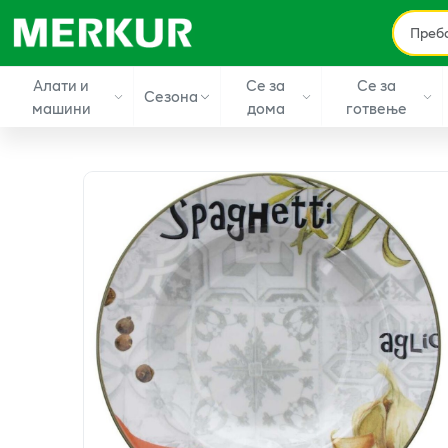
Алати и
Се за
Се за
Сезона
машини
дома
готвење