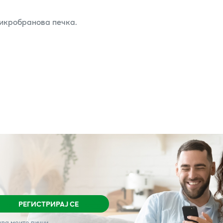
микробранова печка.
РЕГИСТРИРАЈ СЕ
ува моите лични