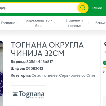
За нас
Градежништво и
Ладење и
Градина
Бањи
бои
греење
ТОГНАНА ОКРУГЛА
ЧИНИЈА 32СМ
ц
Баркод
:
805644436817
Шифра
:
09082013
И
Категории
:
Се за готвење
,
Сервирање со Стил
,