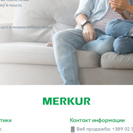
еку е-пошта.
 што е можно побрзо преку
тики
Контакт информации
с
Веб продажба:
+389 02 