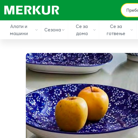
Алати и
Се за
Се за
Сезона
машини
дома
готвење