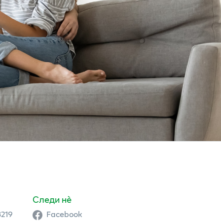
Следи нè
3219
Facebook