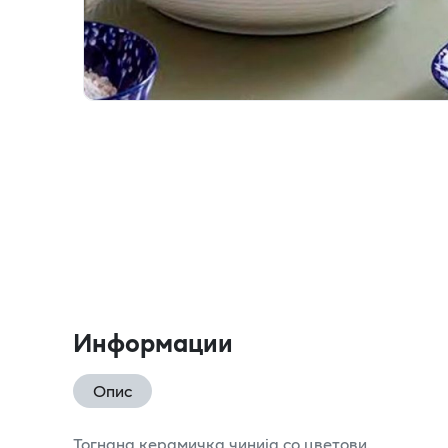
Информации
Опис
Тогнана керамичка чинија со цветови.