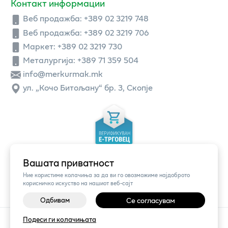
Контакт информации
Веб продажба:
+389 02 3219 748
Веб продажба:
+389 02 3219 706
Маркет: +389 02 3219 730
Металургија: +389 71 359 504
info@merkurmak.mk
ул. „Кочо Битољану“ бр. 3, Скопје
Вашата приватност
Ние користиме колачиња за да ви го овозможиме најдоброто
корисничко искуство на нашиот веб-сајт
Одбивам
Се согласувам
©
2026
Vendor x
Меркур
Подеси ги колачињата