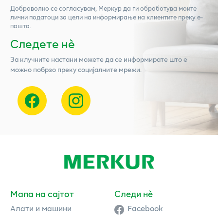
Доброволно се согласувам,
Меркур
да ги обработува моите
лични податоци за цели на информирање на клиентите преку е-
пошта.
Следете нѐ
За клучните настани можете да се информирате што е
можно побрзо преку социјалните мрежи.
Мапа на сајтот
Следи нè
Алати и машини
Facebook