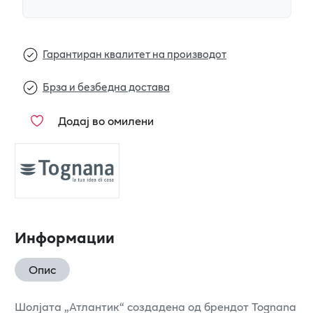
Гарантиран квалитет на производот
Брза и безбедна достава
Додај во омилени
Информации
Опис
Шолјата „Атлантик“ создадена од брендот Tognana