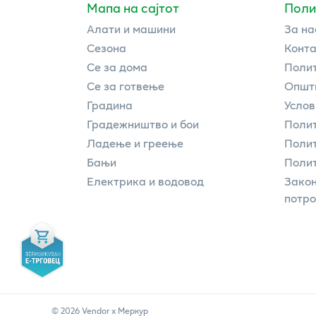
Мапа на сајтот
Поли
Алати и машини
За на
Сезона
Конта
Се за дома
Полит
Се за готвење
Општи
Градина
Услов
Градежништво и бои
Полит
Ладење и греење
Поли
Бањи
Полит
Електрика и водовод
Закон
потр
©
2026
Vendor x
Меркур