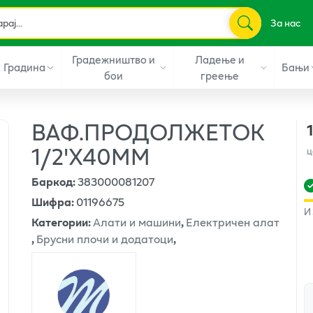
За нас
Градежништво и
Ладење и
Градина
Бањи
бои
греење
ВАФ.ПРОДОЛЖЕТОК
1/2'X40ММ
ц
Баркод
:
383000081207
Шифра
:
01196675
И
Категории
:
Алати и машини
,
Електричен алат
,
Брусни плочи и додатоци
,