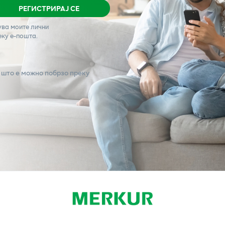
РЕГИСТРИРАЈ СЕ
ува моите лични
еку е-пошта.
 што е можно побрзо преку