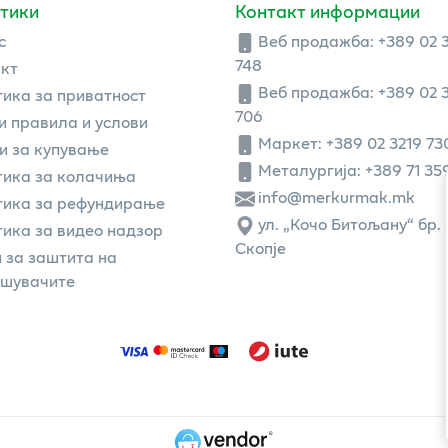
тики
Контакт информации
с
Веб продажба:
+389 02 
748
кт
Веб продажба:
+389 02 
ика за приватност
706
 правила и услови
Маркет: +389 02 3219 73
и за купување
Металургија: +389 71 35
ика за колачиња
info@merkurmak.mk
тика за рефундирање
ул. „Кочо Битољану“ бр. 
ика за видео надзор
Скопје
 за заштита на
ошувачите