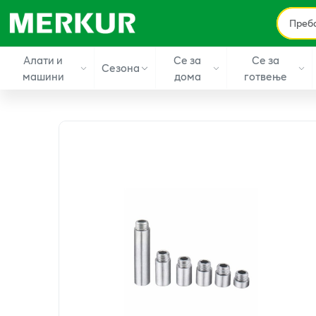
Алати и
Се за
Се за
Сезона
машини
дома
готвење