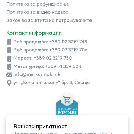
Политика за рефундирање
Политика за видео надзор
Закон за заштита на потрошувачите
Контакт информации
Веб продажба:
+389 02 3219 748
Веб продажба:
+389 02 3219 706
Маркет: +389 02 3219 730
Металургија: +389 71 359 504
info@merkurmak.mk
ул. „Кочо Битољану“ бр. 3, Скопје
Вашата приватност
Ние користиме колачиња за да ви го овозможиме најдоброто