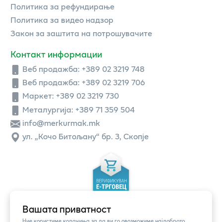
Политика за рефундирање
Политика за видео надзор
Закон за заштита на потрошувачите
Контакт информации
Веб продажба:
+389 02 3219 748
Веб продажба:
+389 02 3219 706
Маркет: +389 02 3219 730
Металургија: +389 71 359 504
info@merkurmak.mk
ул. „Кочо Битољану“ бр. 3, Скопје
Вашата приватност
Ние користиме колачиња за да ви го овозможиме најдоброто