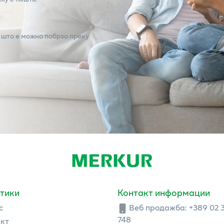
 што е можно побрзо преку
тики
Контакт информации
с
Веб продажба:
+389 02 
748
кт