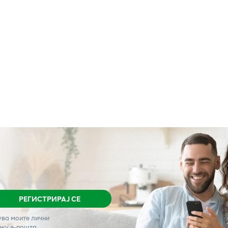
РЕГИСТРИРАЈ СЕ
ува моите лични
еку е-пошта.