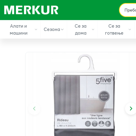
Алати и
Се за
Се за
Сезона
машини
дома
готвење