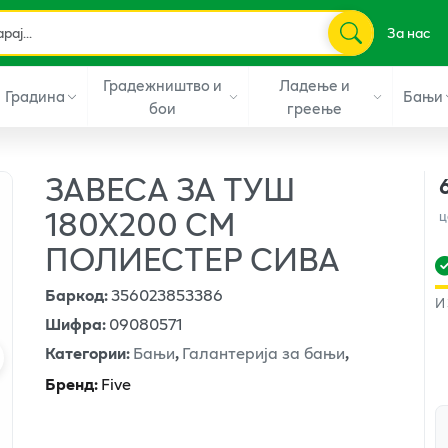
За нас
Градежништво и
Ладење и
Градина
Бањи
бои
греење
ЗАВЕСА ЗА ТУШ
180Х200 СМ
ц
ПОЛИЕСТЕР СИВА
Баркод
:
356023853386
И
Шифра
:
09080571
Категории
:
Бањи
,
Галантерија за бањи
,
Бренд
:
Five