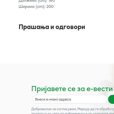
Должина (cm): 180
Ширина (cm): 200
Прашања и одговори
Пријавете се за е-вести
Доброволно се согласувам,
Меркур
да ги обработ
податоци за цели на информирање на клиентите пр