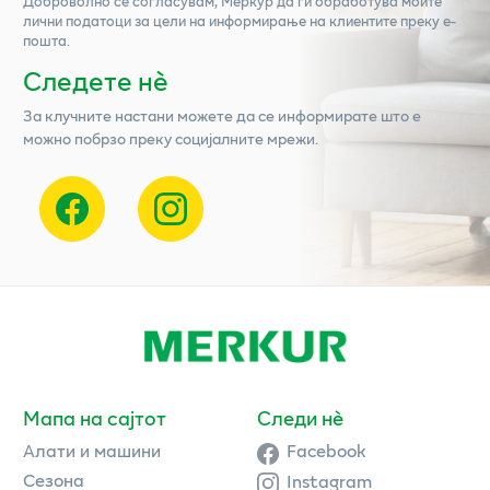
Доброволно се согласувам,
Меркур
да ги обработува моите
лични податоци за цели на информирање на клиентите преку е-
пошта.
Следете нѐ
За клучните настани можете да се информирате што е
можно побрзо преку социјалните мрежи.
Мапа на сајтот
Следи нè
Алати и машини
Facebook
Сезона
Instagram