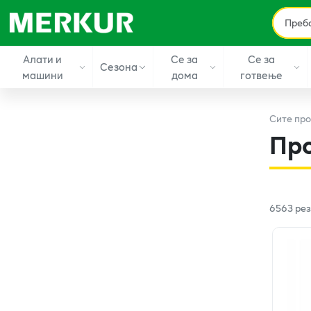
Алати и
Се за
Се за
Сезона
машини
дома
готвење
Сите
про
Пр
6563
рез