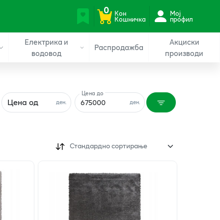
0
Кон
Мој
Кошничка
профил
Електрика и
Акциски
Распродажба
водовод
производи
Цена до
Цена од
ден.
ден.
Стандардно сортирање