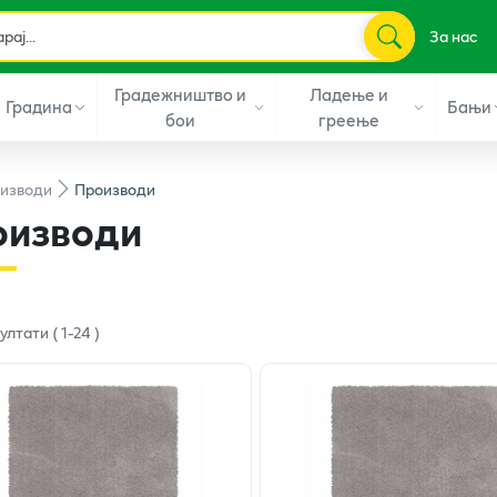
За нас
Градежништво и
Ладење и
Градина
Бањи
бои
греење
изводи
Производи
оизводи
ултати
(
1
-
24
)