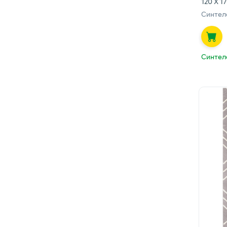
120 Х 1
Синтел
Синтел