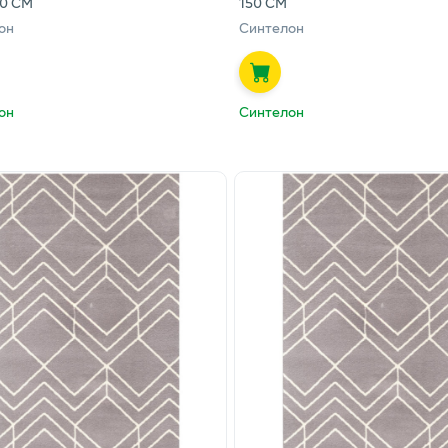
70 СМ
150 СМ
он
Синтелон
он
Синтелон