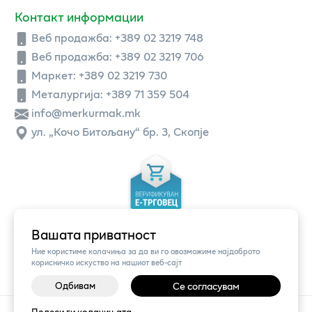
Контакт информации
Веб продажба:
+389 02 3219 748
Веб продажба:
+389 02 3219 706
Маркет: +389 02 3219 730
Металургија: +389 71 359 504
info@merkurmak.mk
ул. „Кочо Битољану“ бр. 3, Скопје
Вашата приватност
Ние користиме колачиња за да ви го овозможиме најдоброто
корисничко искуство на нашиот веб-сајт
Одбивам
Се согласувам
©
2026
Vendor x
Меркур