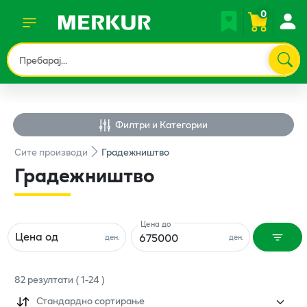
0
Филтри и Категории
Сите
производи
Градежништво
Градежништво
Цена до
Цена од
ден.
ден.
82
резултати
(
1
-
24
)
Стандардно сортирање