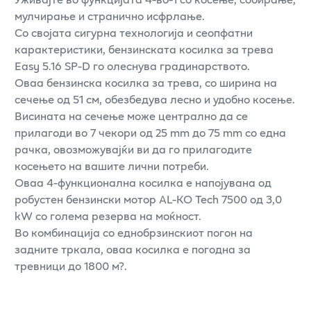
мулчирање и странично исфрлање.
Со својата сигурна технологија и сеопфатни
карактеристики, бензинската косилка за трева
Easy 5.16 SP-D го олеснува градинарството.
Оваа бензинска косилка за трева, со ширина на
сечење од 51 см, обезбедува лесно и удобно косење.
Висината на сечење може централно да се
прилагоди во 7 чекори од 25 mm до 75 mm со една
рачка, овозможувајќи ви да го прилагодите
косењето на вашите лични потреби.
Оваа 4-функционална косилка е напојувана од
робустен бензински мотор AL-KO Tech 7500 од 3,0
kW со голема резерва на моќност.
Во комбинација со еднобрзинскиот погон на
задните тркала, оваа косилка е погодна за
тревници до 1800 м?.