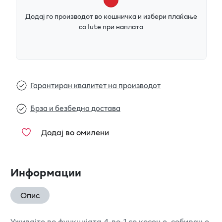
Додај го производот во кошничка и избери плаќање
со Iute при наплата
Гарантиран квалитет на производот
Брза и безбедна достава
Додај во омилени
Информации
Опис
Уживајте во функцијата 4-во-1 со косење, собирање,