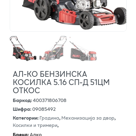
АЛ-КО БЕНЗИНСКА
КОСИЛКА 5.16 СП-Д 51ЦМ
ОТКОС
Баркод
:
400371806708
Шифра
:
09085492
Категории
:
Градина
,
Механизација за двор
,
Косилки и тримери
,
Бренд
:
Алко