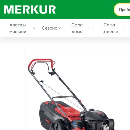
Алати и
Се за
Се за
Сезона
машини
дома
готвење