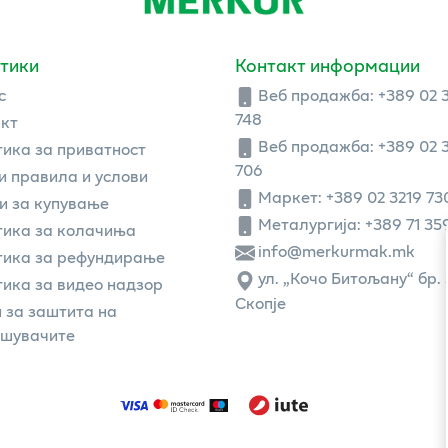
тики
Контакт информации
с
Веб продажба:
+389 02 
748
кт
Веб продажба:
+389 02 
ика за приватност
706
 правила и услови
Маркет: +389 02 3219 73
и за купување
Металургија: +389 71 35
ика за колачиња
info@merkurmak.mk
тика за рефундирање
ул. „Кочо Битољану“ бр. 
ика за видео надзор
Скопје
 за заштита на
ошувачите