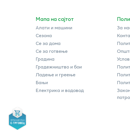
Мапа на сајтот
Поли
Алати и машини
За на
Сезона
Конта
Се за дома
Полит
Се за готвење
Општи
Градина
Услов
Градежништво и бои
Полит
Ладење и греење
Поли
Бањи
Полит
Електрика и водовод
Закон
потр