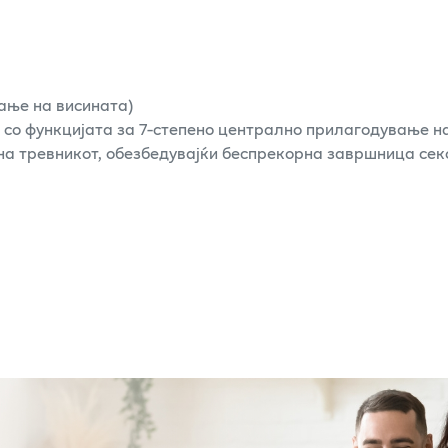
ање на висината)
 со функцијата за 7-степено централно прилагодување на
а тревникот, обезбедувајќи беспрекорна завршница секо