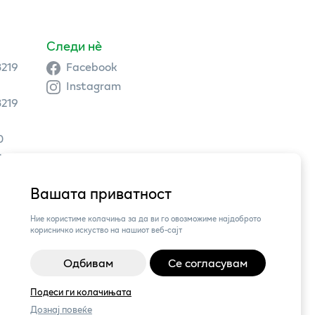
Следи нè
3219
Facebook
Instagram
3219
0
9 504
Вашата приватност
3,
Ние користиме колачиња за да ви го овозможиме најдоброто
корисничко искуство на нашиот веб-сајт
Одбивам
Се согласувам
Подеси ги колачињата
Дознај повеќе