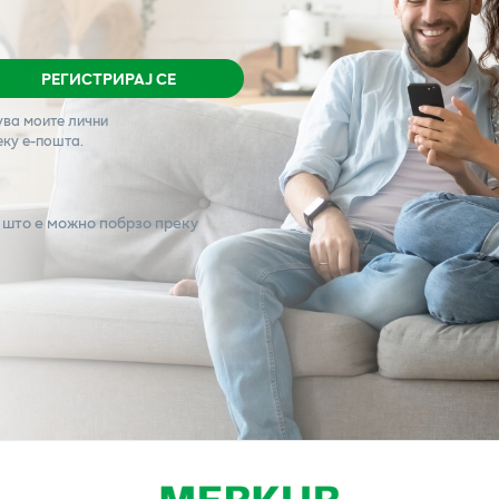
РЕГИСТРИРАЈ СЕ
ува моите лични
еку е-пошта.
 што е можно побрзо преку