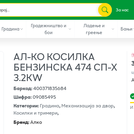
За нас
Градежништво и
Ладење и
Градина
Бањи
бои
греење
АЛ-КО КОСИЛКА
3
БЕНЗИНСКА 474 СП-Х
ц
3.2КW
А
Баркод
:
400371835684
Шифра
:
09085495
Категории
:
Градина
,
Механизација за двор
,
И
Косилки и тримери
,
Бренд
:
Алко