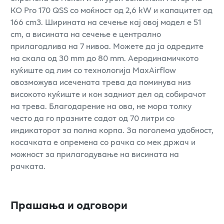
KO Pro 170 QSS со моќност од 2,6 kW и капацитет од
166 cm3. Ширината на сечење кај овој модел е 51
cm, а висината на сечење е централно
прилагодлива на 7 нивоа. Можете да ја одредите
на скала од 30 mm до 80 mm. Аеродинамичкото
куќиште од лим со технологија MaxAirflow
овозможува исечената трева да поминува низ
високото куќиште и кон задниот дел од собирачот
на трева. Благодарение на ова, не мора толку
често да го празните садот од 70 литри со
индикаторот за полна корпа. За поголема удобност,
косачката е опремена со рачка со мек држач и
можност за прилагодување на висината на
рачката.
Прашања и одговори