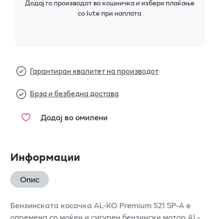
Додај го производот во кошничка и избери плаќање
со Iute при наплата
Гарантиран квалитет на производот
Брза и безбедна достава
Додај во омилени
Информации
Опис
Бензинската косачка AL-KO Premium 521 SP-A е
опремена со моќен и сигурен бензински мотор AL-