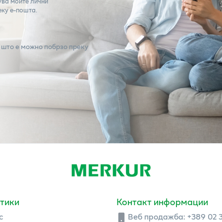
ува моите лични
еку е-пошта.
 што е можно побрзо преку
тики
Контакт информации
с
Веб продажба:
+389 02 