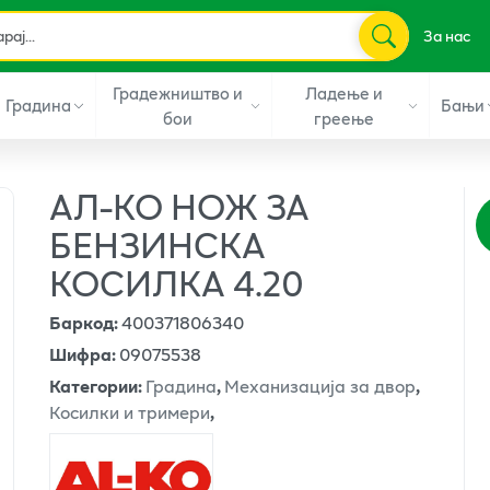
За нас
Градежништво и
Ладење и
Градина
Бањи
бои
греење
АЛ-КО НОЖ ЗА
БЕНЗИНСКА
КОСИЛКА 4.20
Баркод
:
400371806340
Шифра
:
09075538
Категории
:
Градина
,
Механизација за двор
,
Косилки и тримери
,