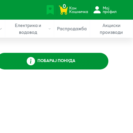
0
Кон
Мој
Кошничка
профил
Електрика и
Акциски
Распродажба
водовод
производи
ПОБАРАЈ ПОНУДА