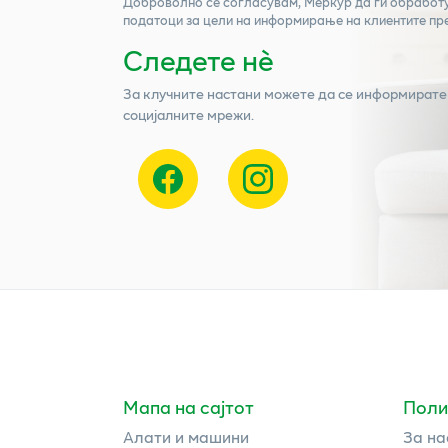
Доброволно се согласувам,
Меркур
да ги обработ
податоци за цели на информирање на клиентите пр
Следете нѐ
За клучните настани можете да се информирате
социјалните мрежи.
Мапа на сајтот
Поли
Алати и машини
За на