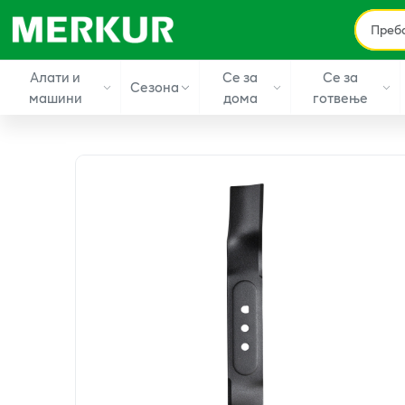
Алати и
Се за
Се за
Сезона
машини
дома
готвење