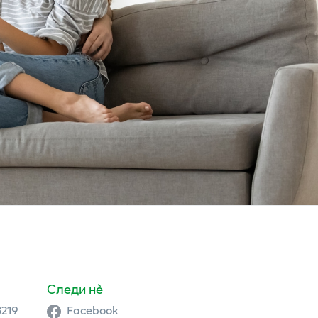
Следи нè
3219
Facebook