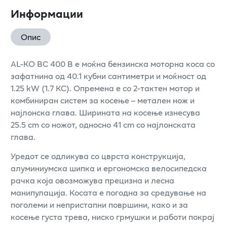
Информации
Опис
AL-KO BC 400 B е моќна бензинска моторна коса со
зафатнина од 40.1 кубни сантиметри и моќност од
1.25 kW (1.7 КС). Опремена е со 2-тактен мотор и
комбиниран систем за косење – метален нож и
најлонска глава. Ширината на косење изнесува
25.5 cm со ножот, односно 41 cm со најлонската
глава.
Уредот се одликува со цврста конструкција,
алуминиумска шипка и ергономска велосипедска
рачка која овозможува прецизна и лесна
манипулација. Косата е погодна за средување на
поголеми и непристапни површини, како и за
косење густа трева, ниско грмушки и работи покрај