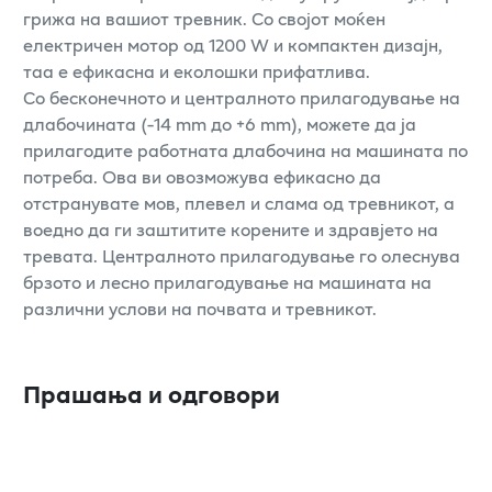
грижа на вашиот тревник. Со својот моќен
електричен мотор од 1200 W и компактен дизајн,
таа е ефикасна и еколошки прифатлива.
Со бесконечното и централното прилагодување на
длабочината (-14 mm до +6 mm), можете да ја
прилагодите работната длабочина на машината по
потреба. Ова ви овозможува ефикасно да
отстранувате мов, плевел и слама од тревникот, а
воедно да ги заштитите корените и здравјето на
тревата. Централното прилагодување го олеснува
брзото и лесно прилагодување на машината на
различни услови на почвата и тревникот.
Прашања и одговори