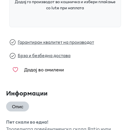
Додај го производот во кошничка и избери плаќање
со Iute при наплата
Гарантиран квалитет на производот
Брза и безбедна достава
Додај во омилени
Информации
Опис
Пет скали во една!
Троделната повеќенаменска скала Ratio нуди