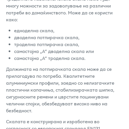
многу можности за задоволување на различни
потреби во домаќинството. Може да се користи
како:
едноделна скала,
дводелна потпирачка скала,
троделна потпирачка скала,
самостојна „А“ дводелна скала или
самостојна „А“ троделна скала.
Должината на потпирачката скала може да се
прилагодува по потреба. Квалитетните
алуминиумски профили, заедно со нелизгачките
пластични капачиња, стабилизирачката шипка,
сигурносните ремени и цврстите поцинкувани
челични спојки, обезбедуваат високо ниво на
безбедност.
Скалата е конструирана и изработена во
согласност со европскиот стандард EN131.