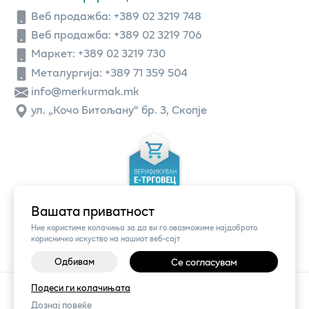
Веб продажба:
+389 02 3219 748
Веб продажба:
+389 02 3219 706
Маркет: +389 02 3219 730
Металургија: +389 71 359 504
info@merkurmak.mk
ул. „Кочо Битољану“ бр. 3, Скопје
Вашата приватност
Ние користиме колачиња за да ви го овозможиме најдоброто
корисничко искуство на нашиот веб-сајт
Одбивам
Се согласувам
Подеси ги колачињата
©
2026
Vendor x
Меркур
Поставки за колачиња
|
Пријави проблем
Дознај повеќе