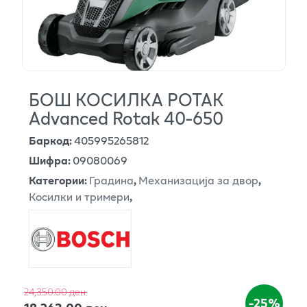
БОШ КОСИЛКА РОТАК
Advanced Rotak 40-650
Баркод
:
405995265812
Шифра
:
09080069
Категории
:
Градина
,
Механизација за двор
,
Косилки и тримери
,
24,350.00 ден.
-25%