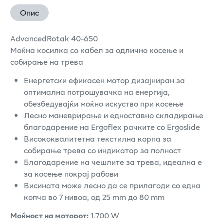
Опис
AdvancedRotak 40-650
Моќна косилка со кабел за одлично косење и
собирање на трева
Енергетски ефикасен мотор дизајниран за
оптимална потрошувачка на енергија,
обезбедувајќи моќно искуство при косење
Лесно маневрирање и едноставно складирање
благодарение на Ergoflex рачките со Ergoslide
Висококвалитетна текстилна корпа за
собирање трева со индикатор за полност
Благодарение на чешлите за трева, идеална е
за косење покрај рабови
Висината може лесно да се прилагоди со една
копча во 7 нивоа, од 25 mm до 80 mm
Моќност на моторот:
1.700 W