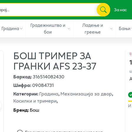
За нас
Градежништво и
Ладење и
Градина
Бањи
бои
греење
БОШ ТРИМЕР ЗА
1
ГРАНКИ AFS 23-37
ц
Баркод
:
316514082430
А
Шифра
:
09084731
Категории
:
Градина
,
Механизација за двор
,
Косилки и тримери
,
И
Бренд
:
Бош