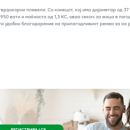
тврдокорни плевели. Со конецот, кој има дијаметар од 37
950 вати и моќноста од 1,3 КС, оваа секач за жица е пог
и удобно благодарение на прилагодливиот ремен за на р
РЕГИСТРИРАЈ СЕ