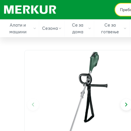
Алати и
Се за
Се за
Сезона
машини
дома
готвење