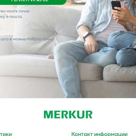
ува моите лични
еку е-пошта.
 што е можно побрзо преку
тики
Контакт информации