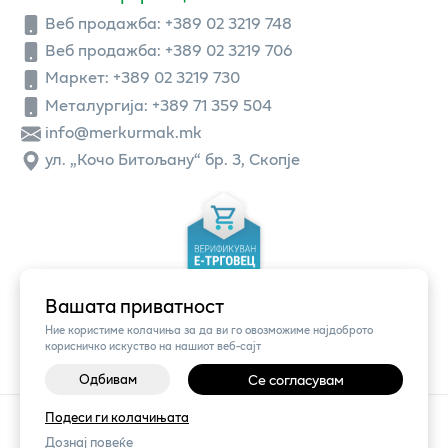
Веб продажба:
+389 02 3219 748
Веб продажба:
+389 02 3219 706
Маркет: +389 02 3219 730
Металургија: +389 71 359 504
info@merkurmak.mk
ул. „Кочо Битољану“ бр. 3, Скопје
Вашата приватност
Ние користиме колачиња за да ви го овозможиме најдоброто
корисничко искуство на нашиот веб-сајт
Одбивам
Се согласувам
Подеси ги колачињата
©
2026
Vendor x
Меркур
Поставки за колачиња
|
Пријави проблем
Дознај повеќе