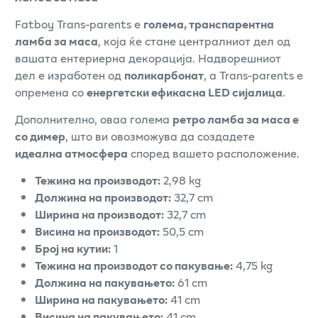
Fatboy Trans-parents е
голема, транспарентна
ламба за маса
, која ќе стане централниот дел од
вашата ентериерна декорација. Надворешниот
дел е изработен од
поликарбонат
, а Trans-parents е
опремена со
енергетски ефикасна LED сијалица
.
Дополнително, оваа голема
ретро ламба за маса е
со димер
, што ви овозможува да создадете
идеална атмосфера
според вашето расположение.
Тежина на производот:
2,98 kg
Должина на производот:
32,7 cm
Ширина на производот:
32,7 cm
Висина на производот:
50,5 cm
Број на кутии:
1
Тежина на производот со пакување:
4,75 kg
Должина на пакувањето:
61 cm
Ширина на пакувањето:
41 cm
Висина на пакувањето:
41 cm